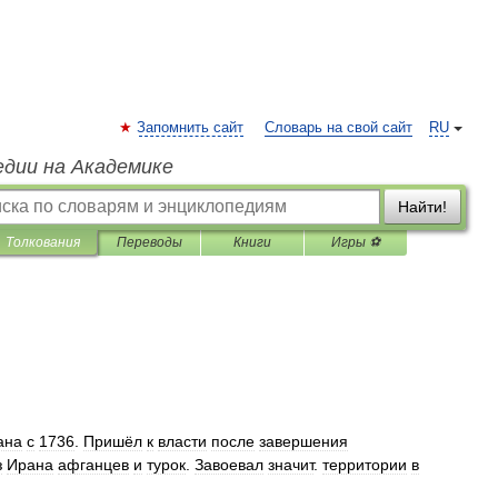
Запомнить сайт
Словарь на свой сайт
RU
едии на Академике
Найти!
Толкования
Переводы
Книги
Игры ⚽
ана
с
1736
.
Пришёл
к
власти
после
завершения
з
Ирана
афганцев
и
турок
.
Завоевал
значит
.
территории
в