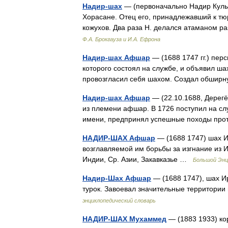
Надир-шах
— (первоначально Надир Кулы и
Хорасане. Отец его, принадлежавший к т
кожухов. Два раза Н. делался атаманом ра
Ф.А. Брокгауза и И.А. Ефрона
Надир-шах Афшар
— (1688 1747 гг.) перс
которого состоял на службе, и объявил шах
провозгласил себя шахом. Создал обши
Надир-шах Афшар
— (22.10.1688, Дерегёз
из племени афшар. В 1726 поступил на служ
имени, предпринял успешные походы пр
НАДИР-ШАХ Афшар
— (1688 1747) шах И
возглавляемой им борьбы за изгнание из 
Индии, Ср. Азии, Закавказье …
Большой Энц
Надир-Шах Афшар
— (1688 1747), шах Ир
турок. Завоевал значительные территори
энциклопедический словарь
НАДИР-ШАХ Мухаммед
— (1883 1933) к