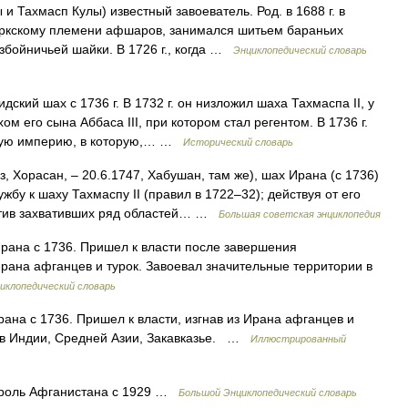
 Тахмасп Кулы) известный завоеватель. Род. в 1688 г. в
юркскому племени афшаров, занимался шитьем бараньих
збойничьей шайки. В 1726 г., когда …
Энциклопедический словарь
идский шах с 1736 г. В 1732 г. он низложил шаха Тахмаспа II, у
ом его сына Аббаса III, при котором стал регентом. В 1736 г.
рную империю, в которую,… …
Исторический словарь
, Хорасан, ‒ 20.6.1747, Хабушан, там же), шах Ирана (с 1736)
бу к шаху Тахмаспу II (правил в 1722‒32); действуя от его
отив захвативших ряд областей… …
Большая советская энциклопедия
рана с 1736. Пришел к власти после завершения
Ирана афганцев и турок. Завоевал значительные территории в
иклопедический словарь
ана с 1736. Пришел к власти, изгнав из Ирана афганцев и
и в Индии, Средней Азии, Закавказье. …
Иллюстрированный
ороль Афганистана с 1929 …
Большой Энциклопедический словарь