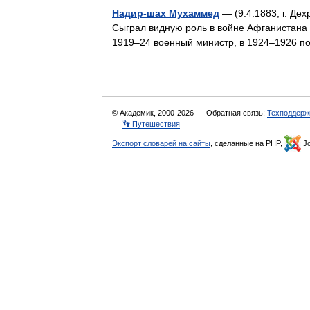
Надир-шах Мухаммед
— (9.4.1883, г. Дех
Сыграл видную роль в войне Афганистана з
1919‒24 военный министр, в 1924‒1926 
© Академик, 2000-2026
Обратная связь:
Техподдерж
👣 Путешествия
Экспорт словарей на сайты
, сделанные на PHP,
Jo