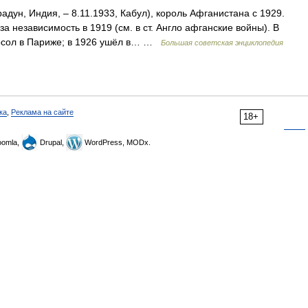
радун, Индия, ‒ 8.11.1933, Кабул), король Афганистана с 1929.
а независимость в 1919 (см. в ст. Англо афганские войны). В
посол в Париже; в 1926 ушёл в… …
Большая советская энциклопедия
ка
,
Реклама на сайте
18+
omla,
Drupal,
WordPress, MODx.