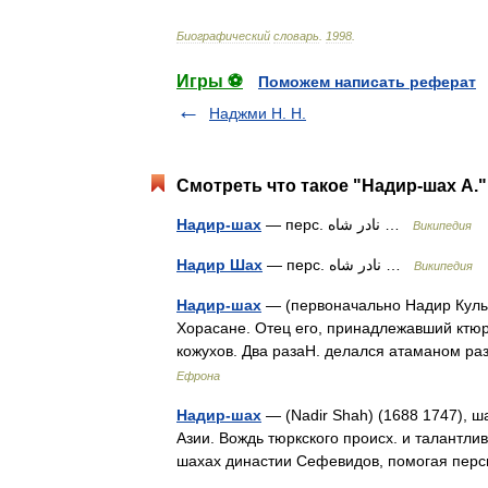
Биографический
словарь
.
1998
.
Игры ⚽
Поможем написать реферат
Наджми Н. Н.
Смотреть что такое "Надир-шах А."
Надир-шах
— перс. نادر شاه‎ …
Википедия
Надир Шах
— перс. نادر شاه …
Википедия
Надир-шах
— (первоначально Надир Кулы и
Хорасане. Отец его, принадлежавший ктю
кожухов. Два разаН. делался атаманом ра
Ефрона
Надир-шах
— (Nadir Shah) (1688 1747), ш
Азии. Вождь тюркского происх. и талантли
шахах династии Сефевидов, помогая пе