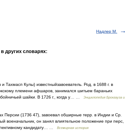
Надлер М.
 в других словарях:
 Тахмасп Кулы) известныйзавоеватель. Род. в 1688 г. в
ркскому племени афшаров, занимался шитьем бараньих
збойничьей шайки. В 1726 г., когда у… …
Энциклопедия Брокгауза и
ах Персии (1736 47), завоевал обширные терр. в Индии и Ср.
вый военачальник, он занял влиятельное положение при перс,
рспективному кандидату… …
Всемирная история