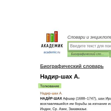
Словари и энциклоп
academic.ru
Биографический словарь
Биографический словарь
Надир-шах А.
Толкование
Надир
-
шах
А
.
НАДИ́Р
-
ШАХ
Афшар
(
1688
–
1747
),
шах
Ир
возглавлявшейся
им
борьбы
за
изгнание
и
Индии
,
Ср
.
Азии
,
Закавказье
.